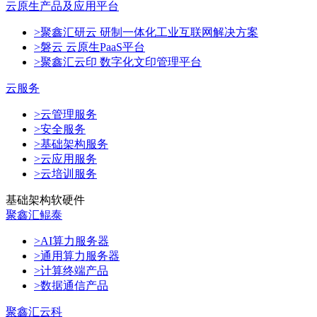
云原生产品及应用平台
>聚鑫汇研云 研制一体化工业互联网解决方案
>磐云 云原生PaaS平台
>聚鑫汇云印 数字化文印管理平台
云服务
>云管理服务
>安全服务
>基础架构服务
>云应用服务
>云培训服务
基础架构软硬件
聚鑫汇鲲泰
>AI算力服务器
>通用算力服务器
>计算终端产品
>数据通信产品
聚鑫汇云科