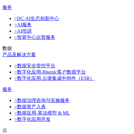
服务
>DC·AI生态创新中心
>AI服务
>AI培训
>智算中心运营服务
数据
产品及解决方案
>数据安全管控平台
>数字化应用-Bluenic客户数据平台
>数字化应用-云捷集成中间件（ESB）
服务
>数据治理咨询与实施服务
>数据资产入表
>数据应用-算法模型 & ML
>数字化应用开发
云