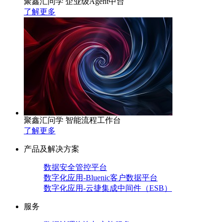
聚鑫汇问学 企业级Agent中台
了解更多
聚鑫汇问学 智能流程工作台
了解更多
产品及解决方案
数据安全管控平台
数字化应用-Bluenic客户数据平台
数字化应用-云捷集成中间件（ESB）
服务