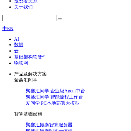
投资者关系
关于我们
中
EN
AI
数据
云
基础架构软硬件
物联网
产品及解决方案
聚鑫汇问学
聚鑫汇问学 企业级Agent中台
聚鑫汇问学 智能流程工作台
爱问学 PC本地部署大模型
智算基础设施
聚鑫汇鲲泰智算服务器
聚鑫汇鲲泰问学一体机