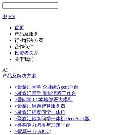
中
EN
首页
产品及服务
行业解决方案
合作伙伴
投资者关系
关于我们
AI
产品及解决方案
>聚鑫汇问学 企业级Agent中台
>聚鑫汇问学 智能流程工作台
>爱问学 PC本地部署大模型
>聚鑫汇鲲泰智算服务器
>聚鑫汇鲲泰问学一体机
>聚鑫汇鲲泰问学一体机DeepSeek版
>异构算力调度与加速平台
>智算中心(AICC)